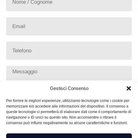
Gestisci Consenso
Per fornire le migliori esperienze, utilizziamo tecnologie come i cookie per
memorizzare e/o accedere alle informazioni del dispositivo. Il consenso a
Ho letto la
Privacy
ed acconsento al trattamento dei
queste tecnologie ci permetterà di elaborare dati come il comportamento di
miei dati.
navigazione o ID unici su questo sito. Non acconsentire o ritirare il
consenso può influire negativamente su alcune caratteristiche e funzioni.
INVIA RICHIESTA